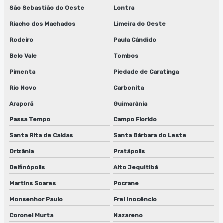
São Sebastião do Oeste
Lontra
Riacho dos Machados
Limeira do Oeste
Rodeiro
Paula Cândido
Belo Vale
Tombos
Pimenta
Piedade de Caratinga
Rio Novo
Carbonita
Araporã
Guimarânia
Passa Tempo
Campo Florido
Santa Rita de Caldas
Santa Bárbara do Leste
Orizânia
Pratápolis
Delfinópolis
Alto Jequitibá
Martins Soares
Pocrane
Monsenhor Paulo
Frei Inocêncio
Coronel Murta
Nazareno