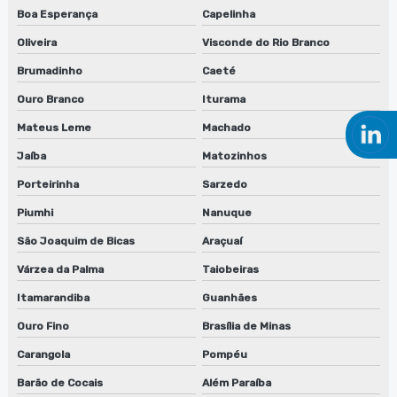
Manutenção de máquina de limpeza de equipamentos
Boa Esperança
Capelinha
Oliveira
Visconde do Rio Branco
Manutenção de máquina de limpeza de equipamentos em
jundiaí
Brumadinho
Caeté
Manutenção de máquina de limpeza de equipamentos em sp
Ouro Branco
Iturama
Mateus Leme
Machado
Manutenção de sugador de refiles
Jaíba
Matozinhos
Máquina lavadora de anilox
Porteirinha
Sarzedo
Máquina lavadora de clichês
Piumhi
Nanuque
São Joaquim de Bicas
Araçuaí
Máquina de limpeza de anilox
Várzea da Palma
Taiobeiras
Máquina para limpeza de peças
Itamarandiba
Guanhães
Máquinas para limpeza de cilindros
Ouro Fino
Brasília de Minas
Máquinas de limpeza de equipamentos
Carangola
Pompéu
Barão de Cocais
Além Paraíba
Reciclador de solventes preço