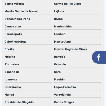
Santa Vitória
Carmo do Rio Claro
Serviço de manutenção de lavadora de anilox
Monte Santo de Minas
Lajinha
Serviço de manutenção de lavadora de anilox em jundiaí
Conselheiro Pena
Divino
Campestre
Manhumirim
Serviço de manutenção de lavadora de anilox em sp
Paraisópolis
Lambari
Serviço de manutenção de lavadora de clichês
Jaboticatubas
Monte Azul
Serviço de manutenção de lavadora de clichês em jundiaí
Ervália
Monte Alegre de Minas
Medina
Barroso
Serviço de manutenção de lavadora de clichês em sp
Turmalina
Vazante
Serviço de manutenção de lavadora de peças biodegradáveis
Simonésia
Caraí
Serviço de manutenção de máquinas de limpeza de
Ipanema
Itaobim
equipamentos
Guaranésia
Lagoa Formosa
Serviço de manutenção de sugador de refiles
Manga
Varzelândia
Serviço de reparo de lavadora de cilindros
Presidente Olegário
Carlos Chagas