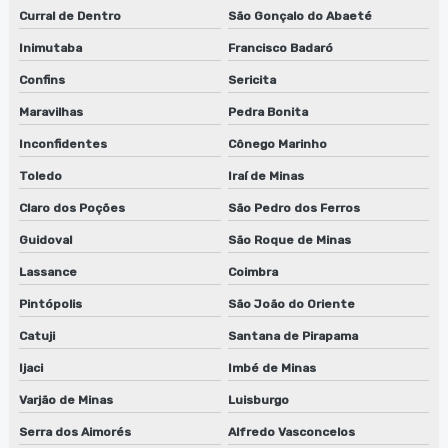
Curral de Dentro
São Gonçalo do Abaeté
Inimutaba
Francisco Badaró
Confins
Sericita
Maravilhas
Pedra Bonita
Inconfidentes
Cônego Marinho
Toledo
Iraí de Minas
Claro dos Poções
São Pedro dos Ferros
Guidoval
São Roque de Minas
Lassance
Coimbra
Pintópolis
São João do Oriente
Catuji
Santana de Pirapama
Ijaci
Imbé de Minas
Varjão de Minas
Luisburgo
Serra dos Aimorés
Alfredo Vasconcelos