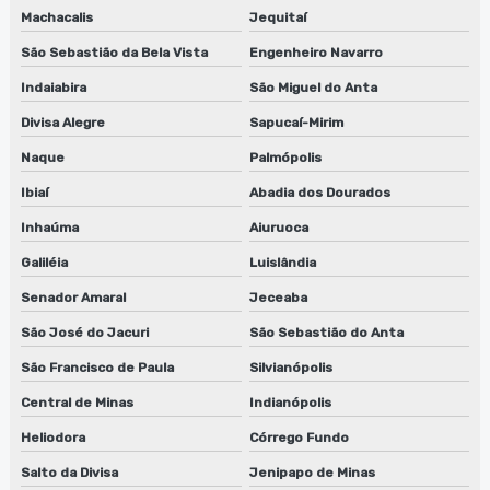
Machacalis
Jequitaí
São Sebastião da Bela Vista
Engenheiro Navarro
Indaiabira
São Miguel do Anta
Divisa Alegre
Sapucaí-Mirim
Naque
Palmópolis
Ibiaí
Abadia dos Dourados
Inhaúma
Aiuruoca
Galiléia
Luislândia
Senador Amaral
Jeceaba
São José do Jacuri
São Sebastião do Anta
São Francisco de Paula
Silvianópolis
Central de Minas
Indianópolis
Heliodora
Córrego Fundo
Salto da Divisa
Jenipapo de Minas