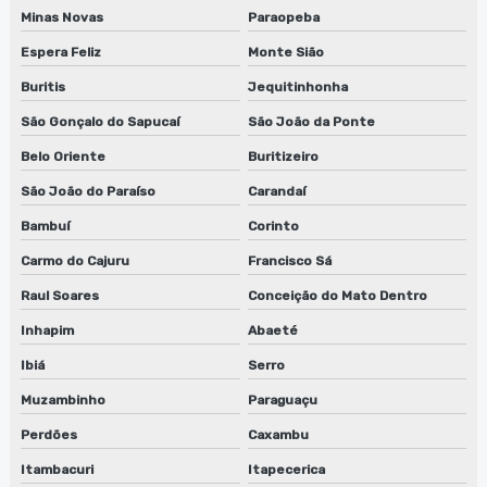
Minas Novas
Paraopeba
Reparo de sugador de refiles em sp
Espera Feliz
Monte Sião
Serviço de conserto de lavadora de anilox
Buritis
Jequitinhonha
São Gonçalo do Sapucaí
São João da Ponte
Serviço de conserto de lavadora de anilox em jundiaí
Belo Oriente
Buritizeiro
Serviço de conserto de lavadora de anilox em sp
São João do Paraíso
Carandaí
Serviço de conserto de lavadora de cilindros
Bambuí
Corinto
Serviço de conserto de lavadora de cilindros em jundiaí
Carmo do Cajuru
Francisco Sá
Raul Soares
Conceição do Mato Dentro
Serviço de conserto de lavadora de cilindros em sp
Inhapim
Abaeté
Serviço de conserto lavadora de clichês
Ibiá
Serro
Serviço de conserto lavadora de clichês em jundiaí
Muzambinho
Paraguaçu
Perdões
Caxambu
Serviço de conserto lavadora de clichês em sp
Itambacuri
Itapecerica
Serviço de conserto de máquinas de limpeza de equipamentos