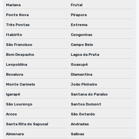
Manutenção de lavadora de anilox em são paulo
Mariana
Frutal
Ponte Nova
Pirapora
Manutenção de lavadora de anilox em sp
Três Pontas
Extrema
Manutenção de lavadora de cilindros em jundiaí
Itabirito
Congonhas
Manutenção de lavadora de cilindros em são paulo
São Francisco
Campo Belo
Manutenção de lavadora de cilindros em sp
Bom Despacho
Lagoa da Prata
Leopoldina
Guaxupé
Manutenção de lavadora de clichês
Bocaiuva
Diamantina
Manutenção de lavadora de clichês em jundiaí
Monte Carmelo
João Pinheiro
Manutenção de lavadora de clichês em são paulo
Igarapé
Santana do Paraíso
Manutenção de lavadora de clichês em sp
São Lourenço
Santos Dumont
Arcos
São Gotardo
Manutenção de lavadora de peças biodegradáveis
Santa Rita do Sapucaí
Andradas
Manutenção de lavadora de peças biodegradáveis em sp
Almenara
Salinas