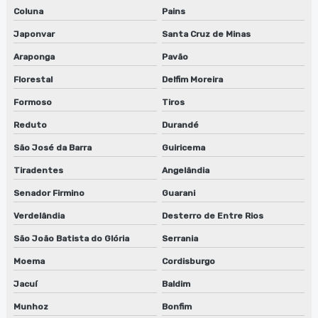
Coluna
Pains
Japonvar
Santa Cruz de Minas
Araponga
Pavão
Florestal
Delfim Moreira
Formoso
Tiros
Reduto
Durandé
São José da Barra
Guiricema
Tiradentes
Angelândia
Senador Firmino
Guarani
Verdelândia
Desterro de Entre Rios
São João Batista do Glória
Serrania
Moema
Cordisburgo
Jacuí
Baldim
Munhoz
Bonfim