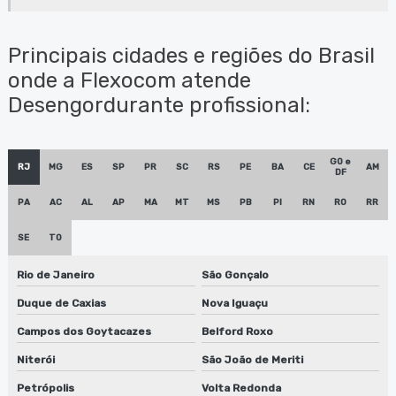
Conserto de sugador de refiles em sp
Desengordurante profissional
Principais cidades e regiões do Brasil
onde a Flexocom atende
Empresa de conserto lâminas para flexografia
Desengordurante profissional:
Empresa de conserto de lavadora de peças biodegradáveis
Empresa de lavadora anilox
GO e
RJ
MG
ES
SP
PR
SC
RS
PE
BA
CE
AM
DF
Empresa de lavadora anilox em jundiaí
PA
AC
AL
AP
MA
MT
MS
PB
PI
RN
RO
RR
Empresa de lavadora anilox em são paulo
SE
TO
Empresa de lavadora anilox em sp
Rio de Janeiro
São Gonçalo
Empresa de manutenção de lavadora de anilox
Duque de Caxias
Nova Iguaçu
Campos dos Goytacazes
Belford Roxo
Empresa de manutenção de lavadora anilox em sp
Niterói
São João de Meriti
Empresa de manutenção de lavadora de clichês
Petrópolis
Volta Redonda