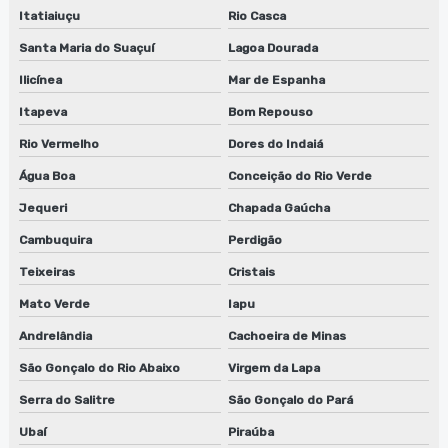
Itatiaiuçu
Rio Casca
Santa Maria do Suaçuí
Lagoa Dourada
Ilicínea
Mar de Espanha
Itapeva
Bom Repouso
Rio Vermelho
Dores do Indaiá
Água Boa
Conceição do Rio Verde
Jequeri
Chapada Gaúcha
Cambuquira
Perdigão
Teixeiras
Cristais
Mato Verde
Iapu
Andrelândia
Cachoeira de Minas
São Gonçalo do Rio Abaixo
Virgem da Lapa
Serra do Salitre
São Gonçalo do Pará
Ubaí
Piraúba