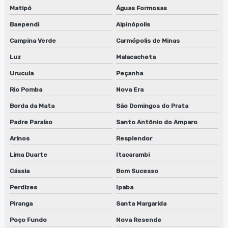
Serviço de reparo de lavadora de cilindros em jundiaí
Matipó
Águas Formosas
Baependi
Alpinópolis
Serviço de reparo de lavadora de cilindros em sp
Campina Verde
Carmópolis de Minas
Solvente para limpeza
Luz
Malacacheta
Solvente para limpeza de peças
Urucuia
Peçanha
Rio Pomba
Nova Era
Solvente para limpeza a seco
Borda da Mata
São Domingos do Prata
Solvente para limpeza de tinta
Padre Paraíso
Santo Antônio do Amparo
Tanque para limpeza de peças
Arinos
Resplendor
Lima Duarte
Itacarambi
Cássia
Bom Sucesso
Perdizes
Ipaba
Piranga
Santa Margarida
Poço Fundo
Nova Resende