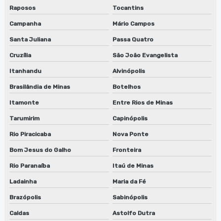
Raposos
Tocantins
Campanha
Mário Campos
Santa Juliana
Passa Quatro
Cruzília
São João Evangelista
Itanhandu
Alvinópolis
Brasilândia de Minas
Botelhos
Itamonte
Entre Rios de Minas
Tarumirim
Capinópolis
Rio Piracicaba
Nova Ponte
Bom Jesus do Galho
Fronteira
Rio Paranaíba
Itaú de Minas
Ladainha
Maria da Fé
Brazópolis
Sabinópolis
Caldas
Astolfo Dutra