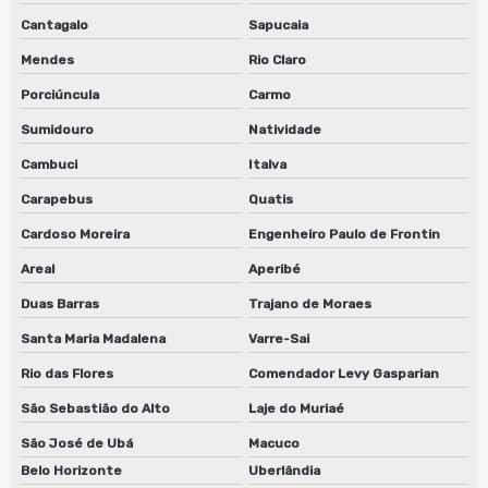
Fábrica de máquina lavadora anilox em são paulo
Cantagalo
Sapucaia
Fábrica de máquina lavadora anilox em sp
Mendes
Rio Claro
Fábrica de sugador de refiles
Porciúncula
Carmo
Sumidouro
Natividade
Fábrica de sugador de refiles em jundiaí
Cambuci
Italva
Fábrica de sugador de refiles em são paulo
Carapebus
Quatis
Fábrica de sugador de refiles em sp
Cardoso Moreira
Engenheiro Paulo de Frontin
Fabricante de guilhotina para clichês
Areal
Aperibé
Duas Barras
Trajano de Moraes
Fabricante de guilhotina para clichês em sp
Santa Maria Madalena
Varre-Sai
Fabricante de lavadora de anilox
Rio das Flores
Comendador Levy Gasparian
Fabricante de lavadora de clichê
São Sebastião do Alto
Laje do Muriaé
São José de Ubá
Macuco
Fabricante de máquina lavadora anilox
Belo Horizonte
Uberlândia