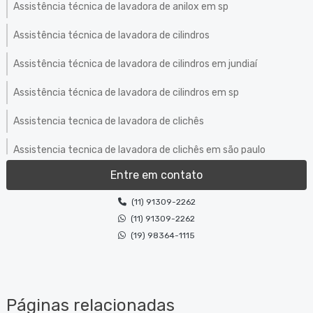
Assistência técnica de lavadora de anilox em sp
Assistência técnica de lavadora de cilindros
Assistência técnica de lavadora de cilindros em jundiaí
Assistência técnica de lavadora de cilindros em sp
Assistencia tecnica de lavadora de clichês
Assistencia tecnica de lavadora de clichês em são paulo
Entre em contato
Assistência técnica de lavadora de clichês em sp
(11) 91309-2262
Assistência técnica de máquinas de limpeza de equipamentos
(11) 91309-2262
Bombas para tinta
(19) 98364-1115
Comércio de produtos de limpeza
Conserto de lavadora de anilox
Páginas relacionadas