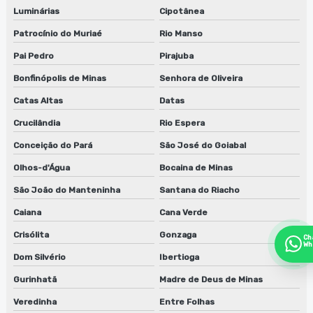
Luminárias
Cipotânea
Patrocínio do Muriaé
Rio Manso
Pai Pedro
Pirajuba
Bonfinópolis de Minas
Senhora de Oliveira
Catas Altas
Datas
Crucilândia
Rio Espera
Conceição do Pará
São José do Goiabal
Olhos-d'Água
Bocaina de Minas
São João do Manteninha
Santana do Riacho
Caiana
Cana Verde
Crisólita
Gonzaga
Ch
Wh
Dom Silvério
Ibertioga
Gurinhatã
Madre de Deus de Minas
Veredinha
Entre Folhas