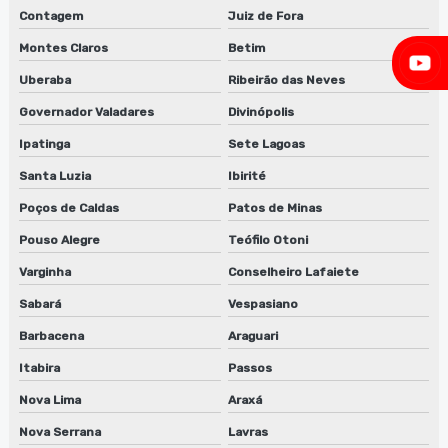
Fabricante de máquina lavadora anilox em jundiaí
Contagem
Juiz de Fora
Fabricante de máquina lavadora anilox em são paulo
Montes Claros
Betim
Uberaba
Ribeirão das Neves
Fornecedor de desengordurante
Governador Valadares
Divinópolis
Fornecedor de desengordurante em jundiaí
Ipatinga
Sete Lagoas
Fornecedor de desengordurante em sp
Santa Luzia
Ibirité
Fornecedor de desengraxante
Poços de Caldas
Patos de Minas
Pouso Alegre
Teófilo Otoni
Fornecedor de guilhotina para clichês em sp
Varginha
Conselheiro Lafaiete
Fornecedor de lavadora anilox
Sabará
Vespasiano
Fornecedor de lavadora de clichê
Barbacena
Araguari
Itabira
Passos
Fornecedor de sugador de refiles
Nova Lima
Araxá
Lavadora de anilox para flexografia
Nova Serrana
Lavras