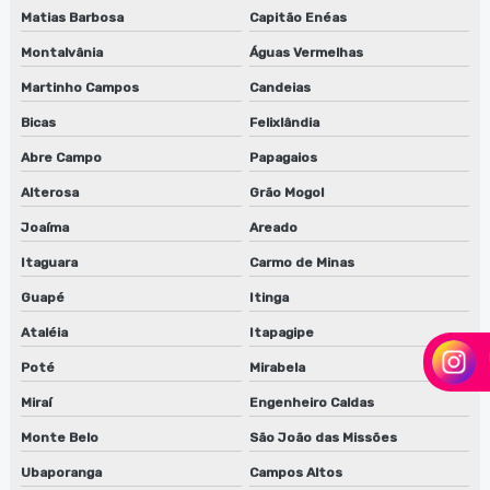
Matias Barbosa
Capitão Enéas
Montalvânia
Águas Vermelhas
Martinho Campos
Candeias
Bicas
Felixlândia
Abre Campo
Papagaios
Alterosa
Grão Mogol
Joaíma
Areado
Itaguara
Carmo de Minas
Guapé
Itinga
Ataléia
Itapagipe
Poté
Mirabela
Miraí
Engenheiro Caldas
Monte Belo
São João das Missões
Ubaporanga
Campos Altos