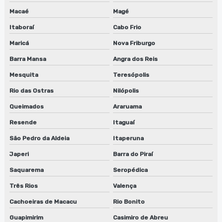
Empresa de manutenção de máquinas de limpeza de
Macaé
Magé
equipamentos
Itaboraí
Cabo Frio
Empresa de máquina lavadora anilox
Maricá
Nova Friburgo
Empresa que faz conserto de lavadora de anilox
Barra Mansa
Angra dos Reis
Mesquita
Teresópolis
Empresa que faz conserto de lavadora de anilox em sp
Rio das Ostras
Nilópolis
Empresa que faz conserto de lavadora de cilindros
Queimados
Araruama
Empresa que faz conserto de lavadora de cilindros em sp
Resende
Itaguaí
São Pedro da Aldeia
Itaperuna
Empresa que faz manutenção de lavadora de clichês em sp
Japeri
Barra do Piraí
Empresa que faz reparo de lavadora de anilox
Saquarema
Seropédica
Empresa que faz reparo de lavadora de cilindros
Três Rios
Valença
Empresa que faz reparo de lavadora de cilindros em sp
Cachoeiras de Macacu
Rio Bonito
Guapimirim
Casimiro de Abreu
Empresa que faz reparo de lavadora de clichês