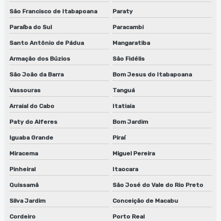
São Francisco de Itabapoana
Paraty
Empresa de reparo de lâminas para flexografia
Paraíba do Sul
Paracambi
Fábrica de guilhotina para clichês
Santo Antônio de Pádua
Mangaratiba
Fábrica de guilhotina para clichês em jundiaí
Armação dos Búzios
São Fidélis
São João da Barra
Bom Jesus do Itabapoana
Fábrica de guilhotina para clichês em sp
Vassouras
Tanguá
Fábrica de lavadora anilox
Arraial do Cabo
Itatiaia
Fábrica de lavadora anilox em jundiaí
Paty do Alferes
Bom Jardim
Iguaba Grande
Piraí
Fábrica de lavadora anilox em são paulo
Miracema
Miguel Pereira
Fábrica de lavadora anilox em sp
Pinheiral
Itaocara
Fábrica de máquina lavadora anilox
Quissamã
São José do Vale do Rio Preto
Fábrica de maquina lavadora anilox em jundiaí
Silva Jardim
Conceição de Macabu
Cordeiro
Porto Real