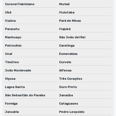
Lavadora automática de anilox
Coronel Fabriciano
Muriaé
Lavadora automática de clichê
Ubá
Ituiutaba
Itaúna
Pará de Minas
Lavadora de peças industriais
Paracatu
Itajubá
Lavadoras anilox
Manhuaçu
São João del Rei
Lavadoras cilindros
Patrocínio
Caratinga
Unaí
Esmeraldas
Lavadoras de clichês
Timóteo
Curvelo
Limpeza de anilox
João Monlevade
Alfenas
Limpeza de cilindros anilox
Viçosa
Três Corações
Limpeza de clichês flexográficos
Lagoa Santa
Ouro Preto
São Sebastião do Paraíso
Janaúba
Manutenção de lavadora de anilox
Formiga
Cataguases
Manutenção de lavadora de anilox em jundiaí
Januária
Pedro Leopoldo