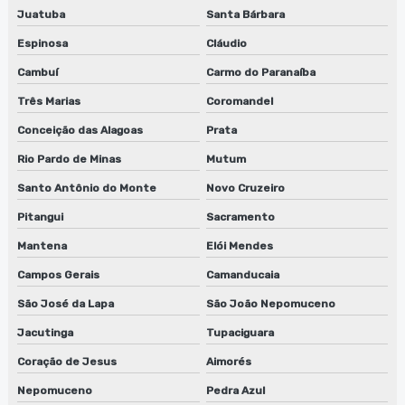
Juatuba
Santa Bárbara
Recicladores de solventes
Espinosa
Cláudio
Reparo de lavadora de anilox
Cambuí
Carmo do Paranaíba
Três Marias
Coromandel
Reparo de lavadora de cilindros
Conceição das Alagoas
Prata
Reparo de lavadora de cilindros em jundiaí
Rio Pardo de Minas
Mutum
Reparo de lavadora de cilindros em são paulo
Santo Antônio do Monte
Novo Cruzeiro
Reparo de lavadora de cilindros em sp
Pitangui
Sacramento
Mantena
Elói Mendes
Reparo de lavadora de peças biodegradáveis
Campos Gerais
Camanducaia
Reparo de lavadora de peças biodegradáveis em sp
São José da Lapa
São João Nepomuceno
Reparo de máquinas de limpeza de equipamentos
Jacutinga
Tupaciguara
Reparo de sugador de refiles
Coração de Jesus
Aimorés
Nepomuceno
Pedra Azul
Reparo de sugador de refiles em jundiaí