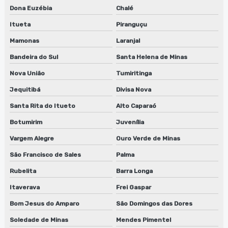
Dona Euzébia
Chalé
Itueta
Piranguçu
Mamonas
Laranjal
Bandeira do Sul
Santa Helena de Minas
Nova União
Tumiritinga
Jequitibá
Divisa Nova
Santa Rita do Itueto
Alto Caparaó
Botumirim
Juvenília
Vargem Alegre
Ouro Verde de Minas
São Francisco de Sales
Palma
Rubelita
Barra Longa
Itaverava
Frei Gaspar
Bom Jesus do Amparo
São Domingos das Dores
Soledade de Minas
Mendes Pimentel