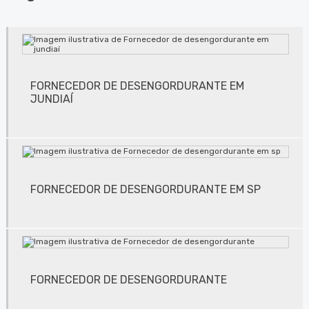
Conserto de lavadora de anilox em jundiaí
Conserto de lavadora de anilox em são paulo
Conserto de lavadora de anilox em sp
FORNECEDOR DE DESENGORDURANTE EM
Conserto de lavadora de cilindros em jundiaí
JUNDIAÍ
Conserto de lavadora de cilindros em são paulo
Conserto de lavadora de cilindros em sp
Conserto de lavadora de clichês
FORNECEDOR DE DESENGORDURANTE EM SP
Conserto de lavadora de clichês em jundiaí
Conserto de lavadora de clichês em são paulo
Conserto de lavadora de clichês em sp
FORNECEDOR DE DESENGORDURANTE
Conserto de máquinas de limpeza de equipamentos