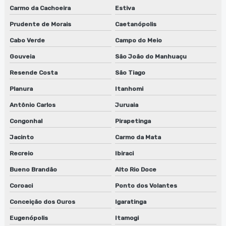
Carmo da Cachoeira
Estiva
Prudente de Morais
Caetanópolis
Cabo Verde
Campo do Meio
Gouveia
São João do Manhuaçu
Resende Costa
São Tiago
Planura
Itanhomi
Antônio Carlos
Juruaia
Congonhal
Pirapetinga
Jacinto
Carmo da Mata
Recreio
Ibiraci
Bueno Brandão
Alto Rio Doce
Coroaci
Ponto dos Volantes
Conceição dos Ouros
Igaratinga
Eugenópolis
Itamogi