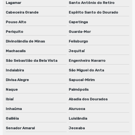
Lagamar
Santo Antônio do Retiro
Cabeceira Grande
Espírito Santo do Dourado
Pouso Alto
Capetinga
Periquito
Guarda-Mor
Divinolândia de Minas
Felisburgo
Machacalis
Jequitaí
São Sebastião da Bela Vista
Engenheiro Navarro
Indaiabira
São Miguel do Anta
Divisa Alegre
Sapucaí-Mirim
Naque
Palmópolis
Ibiaí
Abadia dos Dourados
Inhaúma
Aiuruoca
Galiléia
Luislândia
Senador Amaral
Jeceaba