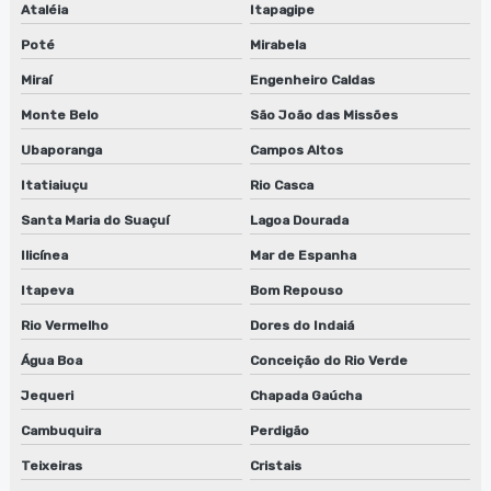
Ataléia
Itapagipe
Poté
Mirabela
Miraí
Engenheiro Caldas
Monte Belo
São João das Missões
Ubaporanga
Campos Altos
Itatiaiuçu
Rio Casca
Santa Maria do Suaçuí
Lagoa Dourada
Ilicínea
Mar de Espanha
Itapeva
Bom Repouso
Rio Vermelho
Dores do Indaiá
Água Boa
Conceição do Rio Verde
Jequeri
Chapada Gaúcha
Cambuquira
Perdigão
Teixeiras
Cristais