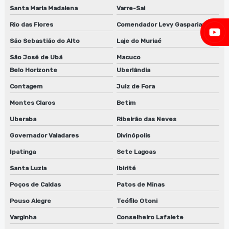
Fabricante de lavadora de clichê
Santa Maria Madalena
Varre-Sai
Rio das Flores
Comendador Levy Gasparian
Fabricante de máquina lavadora anilox
São Sebastião do Alto
Laje do Muriaé
Fabricante de máquina lavadora anilox em jundiaí
São José de Ubá
Macuco
Fabricante de máquina lavadora anilox em são paulo
Belo Horizonte
Uberlândia
Contagem
Juiz de Fora
Fornecedor de desengordurante
Montes Claros
Betim
Fornecedor de desengordurante em jundiaí
Uberaba
Ribeirão das Neves
Fornecedor de desengordurante em sp
Governador Valadares
Divinópolis
Ipatinga
Sete Lagoas
Fornecedor de desengraxante
Santa Luzia
Ibirité
Fornecedor de guilhotina para clichês em sp
Poços de Caldas
Patos de Minas
Fornecedor de lavadora anilox
Pouso Alegre
Teófilo Otoni
Fornecedor de lavadora de clichê
Varginha
Conselheiro Lafaiete