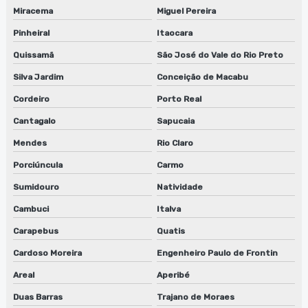
Fábrica de máquina lavadora anilox
Miracema
Miguel Pereira
Pinheiral
Itaocara
Fábrica de maquina lavadora anilox em jundiaí
Quissamã
São José do Vale do Rio Preto
Fábrica de máquina lavadora anilox em são paulo
Silva Jardim
Conceição de Macabu
Fábrica de máquina lavadora anilox em sp
Cordeiro
Porto Real
Fábrica de sugador de refiles
Cantagalo
Sapucaia
Mendes
Rio Claro
Fábrica de sugador de refiles em jundiaí
Porciúncula
Carmo
Fábrica de sugador de refiles em são paulo
Sumidouro
Natividade
Fábrica de sugador de refiles em sp
Cambuci
Italva
Fabricante de guilhotina para clichês
Carapebus
Quatis
Cardoso Moreira
Engenheiro Paulo de Frontin
Fabricante de guilhotina para clichês em sp
Areal
Aperibé
Fabricante de lavadora de anilox
Duas Barras
Trajano de Moraes