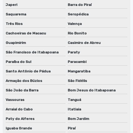
Empresa que faz reparo de lavadora de cilindros
Japeri
Barra do Piraí
Empresa que faz reparo de lavadora de cilindros em sp
Saquarema
Seropédica
Três Rios
Valença
Empresa que faz reparo de lavadora de clichês
Cachoeiras de Macacu
Rio Bonito
Empresa de reparo de lâminas para flexografia
Guapimirim
Casimiro de Abreu
Fábrica de guilhotina para clichês
São Francisco de Itabapoana
Paraty
Paraíba do Sul
Paracambi
Fábrica de guilhotina para clichês em jundiaí
Santo Antônio de Pádua
Mangaratiba
Fábrica de guilhotina para clichês em sp
Armação dos Búzios
São Fidélis
Fábrica de lavadora anilox
São João da Barra
Bom Jesus do Itabapoana
Fábrica de lavadora anilox em jundiaí
Vassouras
Tanguá
Arraial do Cabo
Itatiaia
Fábrica de lavadora anilox em são paulo
Paty do Alferes
Bom Jardim
Fábrica de lavadora anilox em sp
Iguaba Grande
Piraí