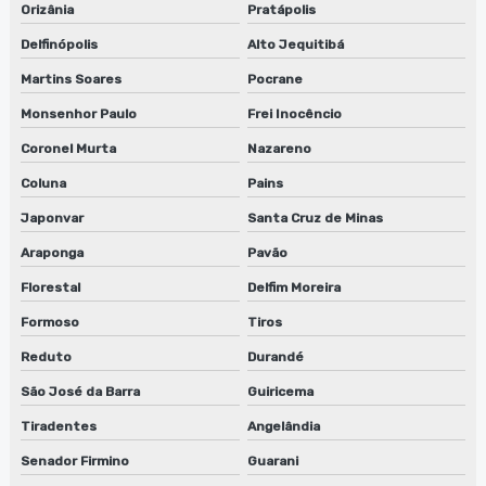
Orizânia
Pratápolis
Delfinópolis
Alto Jequitibá
Martins Soares
Pocrane
Monsenhor Paulo
Frei Inocêncio
Coronel Murta
Nazareno
Coluna
Pains
Japonvar
Santa Cruz de Minas
Araponga
Pavão
Florestal
Delfim Moreira
Formoso
Tiros
Reduto
Durandé
São José da Barra
Guiricema
Tiradentes
Angelândia
Senador Firmino
Guarani