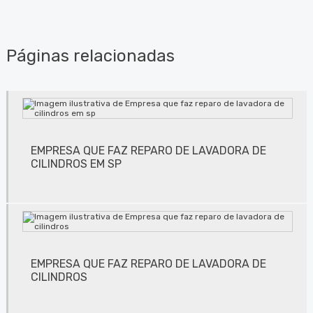
Comércio de produtos de limpeza
Conserto de lavadora de anilox
Páginas relacionadas
Conserto de lavadora de anilox em jundiaí
Conserto de lavadora de anilox em são paulo
Conserto de lavadora de anilox em sp
EMPRESA QUE FAZ REPARO DE LAVADORA DE
Conserto de lavadora de cilindros em jundiaí
CILINDROS EM SP
Conserto de lavadora de cilindros em são paulo
Conserto de lavadora de cilindros em sp
Conserto de lavadora de clichês
EMPRESA QUE FAZ REPARO DE LAVADORA DE
Conserto de lavadora de clichês em jundiaí
CILINDROS
Conserto de lavadora de clichês em são paulo