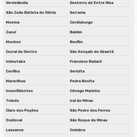
Verdelândia
Desterro de Entre Rios
São João Batista do Glória
Serrania
Moema
Cordisburgo
Jacuí
Baldim
Munhoz
Bonfim
Curral de Dentro
São Gonçalo do Abaeté
Inimutaba
Francisco Badaró
Confins
Sericita
Maravilhas
Pedra Bonita
Inconfidentes
Cônego Marinho
Toledo
Iraí de Minas
Claro dos Poções
São Pedro dos Ferros
Guidoval
São Roque de Minas
Lassance
Coimbra