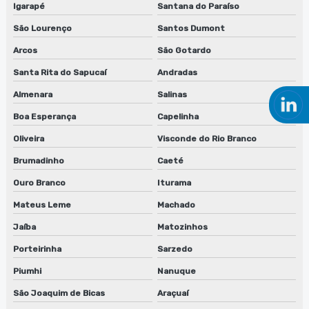
Igarapé
Santana do Paraíso
Manutenção de lavadora de peças biodegradáveis
São Lourenço
Santos Dumont
Manutenção de lavadora de peças biodegradáveis em sp
Arcos
São Gotardo
Manutenção de máquina de limpeza de equipamentos
Santa Rita do Sapucaí
Andradas
Almenara
Salinas
Manutenção de máquina de limpeza de equipamentos em
jundiaí
Boa Esperança
Capelinha
Manutenção de máquina de limpeza de equipamentos em sp
Oliveira
Visconde do Rio Branco
Brumadinho
Caeté
Manutenção de sugador de refiles
Ouro Branco
Iturama
Máquina lavadora de anilox
Mateus Leme
Machado
Máquina lavadora de clichês
Jaíba
Matozinhos
Porteirinha
Sarzedo
Máquina de limpeza de anilox
Piumhi
Nanuque
Máquina para limpeza de peças
São Joaquim de Bicas
Araçuaí