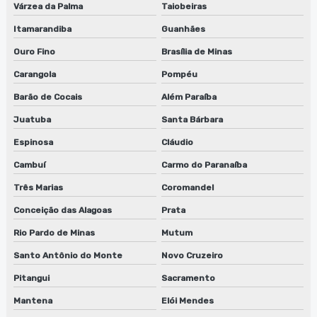
Máquinas para limpeza de cilindros
Várzea da Palma
Taiobeiras
Máquinas de limpeza de equipamentos
Itamarandiba
Guanhães
Ouro Fino
Brasília de Minas
Reciclador de solventes preço
Carangola
Pompéu
Recicladores de solventes
Barão de Cocais
Além Paraíba
Reparo de lavadora de anilox
Juatuba
Santa Bárbara
Espinosa
Cláudio
Reparo de lavadora de cilindros
Cambuí
Carmo do Paranaíba
Reparo de lavadora de cilindros em jundiaí
Três Marias
Coromandel
Reparo de lavadora de cilindros em são paulo
Conceição das Alagoas
Prata
Reparo de lavadora de cilindros em sp
Rio Pardo de Minas
Mutum
Santo Antônio do Monte
Novo Cruzeiro
Reparo de lavadora de peças biodegradáveis
Pitangui
Sacramento
Reparo de lavadora de peças biodegradáveis em sp
Mantena
Elói Mendes