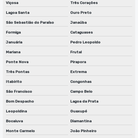
Viçosa
Três Corações
Manutenção de lavadora de anilox
Lagoa Santa
Ouro Preto
Manutenção de lavadora de anilox em jundiaí
São Sebastião do Paraíso
Janaúba
Manutenção de lavadora de anilox em são paulo
Formiga
Cataguases
Januária
Pedro Leopoldo
Manutenção de lavadora de anilox em sp
Mariana
Frutal
Manutenção de lavadora de cilindros em jundiaí
Ponte Nova
Pirapora
Manutenção de lavadora de cilindros em são paulo
Três Pontas
Extrema
Manutenção de lavadora de cilindros em sp
Itabirito
Congonhas
São Francisco
Campo Belo
Manutenção de lavadora de clichês
Bom Despacho
Lagoa da Prata
Manutenção de lavadora de clichês em jundiaí
Leopoldina
Guaxupé
Manutenção de lavadora de clichês em são paulo
Bocaiuva
Diamantina
Monte Carmelo
João Pinheiro
Manutenção de lavadora de clichês em sp