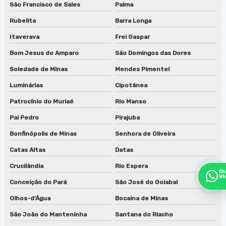
São Francisco de Sales
Palma
Rubelita
Barra Longa
Itaverava
Frei Gaspar
Bom Jesus do Amparo
São Domingos das Dores
Soledade de Minas
Mendes Pimentel
Luminárias
Cipotânea
Patrocínio do Muriaé
Rio Manso
Pai Pedro
Pirajuba
Bonfinópolis de Minas
Senhora de Oliveira
Catas Altas
Datas
Crucilândia
Rio Espera
Ch
Wh
Conceição do Pará
São José do Goiabal
Olhos-d'Água
Bocaina de Minas
São João do Manteninha
Santana do Riacho