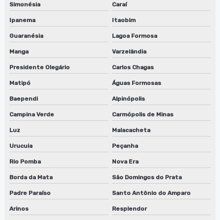
Simonésia
Caraí
Serviço de manutenção de sugador de refiles
Ipanema
Itaobim
Serviço de reparo de lavadora de cilindros
Guaranésia
Lagoa Formosa
Manga
Varzelândia
Serviço de reparo de lavadora de cilindros em jundiaí
Presidente Olegário
Carlos Chagas
Serviço de reparo de lavadora de cilindros em sp
Matipó
Águas Formosas
Solvente para limpeza
Baependi
Alpinópolis
Solvente para limpeza de peças
Campina Verde
Carmópolis de Minas
Luz
Malacacheta
Solvente para limpeza a seco
Urucuia
Peçanha
Solvente para limpeza de tinta
Rio Pomba
Nova Era
Tanque para limpeza de peças
Borda da Mata
São Domingos do Prata
Padre Paraíso
Santo Antônio do Amparo
Arinos
Resplendor