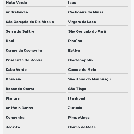
Mato Verde
Iapu
Andrelândia
Cachoeira de Minas
São Gonçalo do Rio Abaixo
Virgem da Lapa
Serra do Salitre
São Gonçalo do Pará
Ubaí
Piraúba
Carmo da Cachoeira
Estiva
Prudente de Morais
Caetanópolis
Cabo Verde
Campo do Meio
Gouveia
São João do Manhuaçu
Resende Costa
São Tiago
Planura
Itanhomi
Antônio Carlos
Juruaia
Congonhal
Pirapetinga
Jacinto
Carmo da Mata