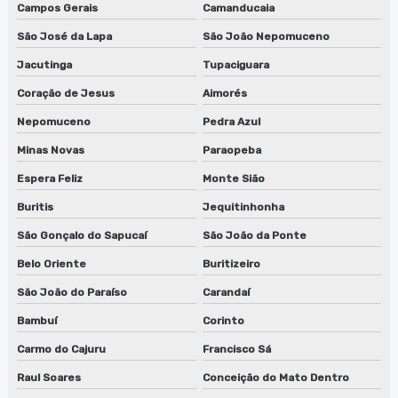
Reparo de máquinas de limpeza de equipamentos
Campos Gerais
Camanducaia
São José da Lapa
São João Nepomuceno
Reparo de sugador de refiles
Jacutinga
Tupaciguara
Reparo de sugador de refiles em jundiaí
Coração de Jesus
Aimorés
Reparo de sugador de refiles em sp
Nepomuceno
Pedra Azul
Serviço de conserto de lavadora de anilox
Minas Novas
Paraopeba
Espera Feliz
Monte Sião
Serviço de conserto de lavadora de anilox em jundiaí
Buritis
Jequitinhonha
Serviço de conserto de lavadora de anilox em sp
São Gonçalo do Sapucaí
São João da Ponte
Serviço de conserto de lavadora de cilindros
Belo Oriente
Buritizeiro
São João do Paraíso
Carandaí
Serviço de conserto de lavadora de cilindros em jundiaí
Bambuí
Corinto
Serviço de conserto de lavadora de cilindros em sp
Carmo do Cajuru
Francisco Sá
Serviço de conserto lavadora de clichês
Raul Soares
Conceição do Mato Dentro