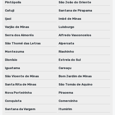
Pintópolis
São João do Oriente
Catuji
Santana de Pirapama
Ijaci
Imbé de Minas
Varjão de Minas
Luisburgo
Serra dos Aimorés
Alfredo Vasconcelos
São Thomé das Letras
Alpercata
Montezuma
Riachinho
Dionísio
Estrela do Sul
Iguatama
Careaçu
São Vicente de Minas
Bom Jardim de Minas
Santa Rita de Minas
São Tomás de Aquino
Nova Porteirinha
Piracema
Conquista
Comercinho
Santana da Vargem
Itumirim