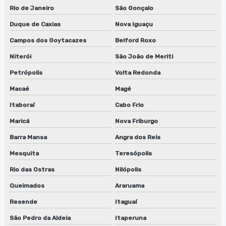
Rio de Janeiro
São Gonçalo
Empresa de manutenção de lavadora anilox em sp
Duque de Caxias
Nova Iguaçu
Empresa de manutenção de lavadora de clichês
Campos dos Goytacazes
Belford Roxo
Empresa de manutenção de máquinas de limpeza de
Niterói
São João de Meriti
equipamentos
Petrópolis
Volta Redonda
Empresa de máquina lavadora anilox
Macaé
Magé
Empresa que faz conserto de lavadora de anilox
Itaboraí
Cabo Frio
Maricá
Nova Friburgo
Empresa que faz conserto de lavadora de anilox em sp
Barra Mansa
Angra dos Reis
Empresa que faz conserto de lavadora de cilindros
Mesquita
Teresópolis
Empresa que faz conserto de lavadora de cilindros em sp
Rio das Ostras
Nilópolis
Queimados
Araruama
Empresa que faz manutenção de lavadora de clichês em sp
Resende
Itaguaí
Empresa que faz reparo de lavadora de anilox
São Pedro da Aldeia
Itaperuna