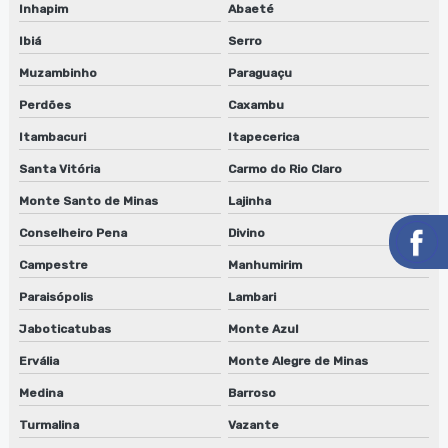
Serviço de conserto lavadora de clichês em jundiaí
Inhapim
Abaeté
Ibiá
Serro
Serviço de conserto lavadora de clichês em sp
Muzambinho
Paraguaçu
Serviço de conserto de máquinas de limpeza de equipamentos
Perdões
Caxambu
Serviço de manutenção de lavadora de anilox
Itambacuri
Itapecerica
Serviço de manutenção de lavadora de anilox em jundiaí
Santa Vitória
Carmo do Rio Claro
Monte Santo de Minas
Lajinha
Serviço de manutenção de lavadora de anilox em sp
Conselheiro Pena
Divino
Serviço de manutenção de lavadora de clichês
Campestre
Manhumirim
Serviço de manutenção de lavadora de clichês em jundiaí
Paraisópolis
Lambari
Jaboticatubas
Monte Azul
Serviço de manutenção de lavadora de clichês em sp
Ervália
Monte Alegre de Minas
Serviço de manutenção de lavadora de peças biodegradáveis
Medina
Barroso
Serviço de manutenção de máquinas de limpeza de
Turmalina
Vazante
equipamentos