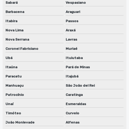
Sabará
Vespasiano
Fornecedor de sugador de refiles
Barbacena
Araguari
Lavadora de anilox para flexografia
Itabira
Passos
Lavadora automática de anilox
Nova Lima
Araxá
Lavadora automática de clichê
Nova Serrana
Lavras
Coronel Fabriciano
Muriaé
Lavadora de peças industriais
Ubá
Ituiutaba
Lavadoras anilox
Itaúna
Pará de Minas
Lavadoras cilindros
Paracatu
Itajubá
Manhuaçu
São João del Rei
Lavadoras de clichês
Patrocínio
Caratinga
Limpeza de anilox
Unaí
Esmeraldas
Limpeza de cilindros anilox
Timóteo
Curvelo
Limpeza de clichês flexográficos
João Monlevade
Alfenas