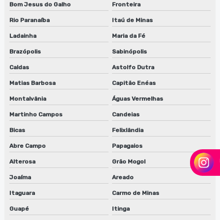
Bom Jesus do Galho
Fronteira
Rio Paranaíba
Itaú de Minas
Ladainha
Maria da Fé
Brazópolis
Sabinópolis
Caldas
Astolfo Dutra
Matias Barbosa
Capitão Enéas
Montalvânia
Águas Vermelhas
Martinho Campos
Candeias
Bicas
Felixlândia
Abre Campo
Papagaios
Alterosa
Grão Mogol
Joaíma
Areado
Itaguara
Carmo de Minas
Guapé
Itinga