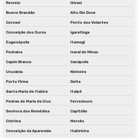
Recreio
Ibiraci
Bueno Brandão
Alto Rio Doce
Coroaci
Ponto dos Volantes
Conceição dos Ouros
Igaratinga
Eugenópolis
Itamogi
Pedralva
Icaraí de Minas
Capim Branco
Canápolis
Urucânia
Ninheira
Porto Firme
Delta
Santa Maria de Itabira
Itaipé
Pedras de Maria da Cruz
Fervedouro
Senhora dos Remédios
Capitólio
Cristina
Mercês
Conceição da Aparecida
Itabirinha