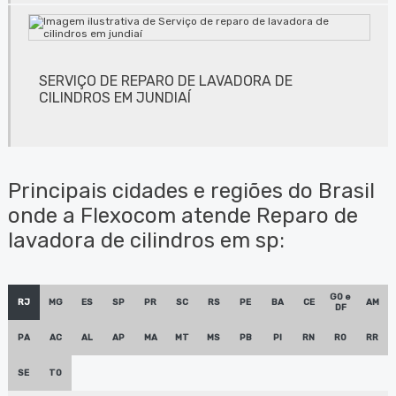
Conserto de lavadora de clichês em sp
Conserto de máquinas de limpeza de equipamentos
SERVIÇO DE REPARO DE LAVADORA DE
Conserto de sugador de refiles em sp
CILINDROS EM JUNDIAÍ
Desengordurante profissional
Empresa de conserto lâminas para flexografia
Principais cidades e regiões do Brasil
Empresa de conserto de lavadora de peças biodegradáveis
onde a Flexocom atende Reparo de
lavadora de cilindros em sp:
Empresa de lavadora anilox
Empresa de lavadora anilox em jundiaí
GO e
RJ
MG
ES
SP
PR
SC
RS
PE
BA
CE
AM
DF
Empresa de lavadora anilox em são paulo
PA
AC
AL
AP
MA
MT
MS
PB
PI
RN
RO
RR
Empresa de lavadora anilox em sp
SE
TO
Empresa de manutenção de lavadora de anilox