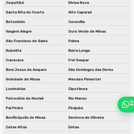
Jequitibá
Divisa Nova
Santa Rita do Itueto
Alto Caparaó
Botumirim
Juvenília
Vargem Alegre
Ouro Verde de Minas
São Francisco de Sales
Palma
Rubelita
Barra Longa
Itaverava
Frei Gaspar
Bom Jesus do Amparo
São Domingos das Dores
Soledade de Minas
Mendes Pimentel
Luminárias
Cipotânea
Patrocínio do Muriaé
Rio Manso
Ch
Wh
Pai Pedro
Pirajuba
Bonfinópolis de Minas
Senhora de Oliveira
Catas Altas
Datas