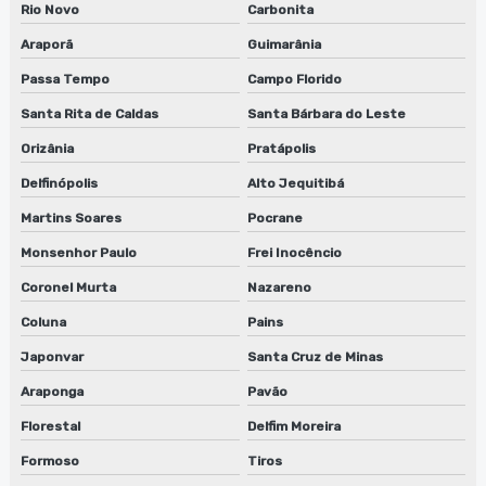
Rio Novo
Carbonita
Araporã
Guimarânia
Passa Tempo
Campo Florido
Santa Rita de Caldas
Santa Bárbara do Leste
Orizânia
Pratápolis
Delfinópolis
Alto Jequitibá
Martins Soares
Pocrane
Monsenhor Paulo
Frei Inocêncio
Coronel Murta
Nazareno
Coluna
Pains
Japonvar
Santa Cruz de Minas
Araponga
Pavão
Florestal
Delfim Moreira
Formoso
Tiros