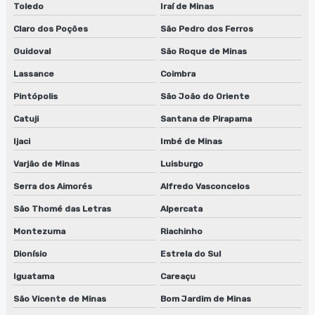
Toledo
Iraí de Minas
Claro dos Poções
São Pedro dos Ferros
Guidoval
São Roque de Minas
Lassance
Coimbra
Pintópolis
São João do Oriente
Catuji
Santana de Pirapama
Ijaci
Imbé de Minas
Varjão de Minas
Luisburgo
Serra dos Aimorés
Alfredo Vasconcelos
São Thomé das Letras
Alpercata
Montezuma
Riachinho
Dionísio
Estrela do Sul
Iguatama
Careaçu
São Vicente de Minas
Bom Jardim de Minas