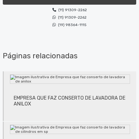
(11) 91309-2262
Assistência técnica de máquinas de limpeza de equipamentos
(11) 91309-2262
Bombas para tinta
(19) 98364-1115
Comércio de produtos de limpeza
Conserto de lavadora de anilox
Páginas relacionadas
Conserto de lavadora de anilox em jundiaí
Conserto de lavadora de anilox em são paulo
Conserto de lavadora de anilox em sp
EMPRESA QUE FAZ CONSERTO DE LAVADORA DE
Conserto de lavadora de cilindros em jundiaí
ANILOX
Conserto de lavadora de cilindros em são paulo
Conserto de lavadora de cilindros em sp