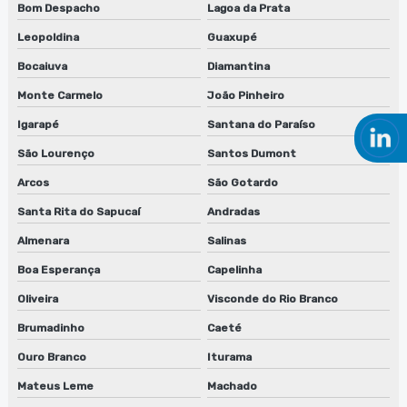
Bom Despacho
Lagoa da Prata
Manutenção de lavadora de clichês em são paulo
Leopoldina
Guaxupé
Bocaiuva
Diamantina
Manutenção de lavadora de clichês em sp
Monte Carmelo
João Pinheiro
Manutenção de lavadora de peças biodegradáveis
Igarapé
Santana do Paraíso
Manutenção de lavadora de peças biodegradáveis em sp
São Lourenço
Santos Dumont
Arcos
São Gotardo
Manutenção de máquina de limpeza de equipamentos
Santa Rita do Sapucaí
Andradas
Manutenção de máquina de limpeza de equipamentos em
jundiaí
Almenara
Salinas
Boa Esperança
Capelinha
Manutenção de máquina de limpeza de equipamentos em sp
Oliveira
Visconde do Rio Branco
Manutenção de sugador de refiles
Brumadinho
Caeté
Máquina lavadora de anilox
Ouro Branco
Iturama
Máquina lavadora de clichês
Mateus Leme
Machado