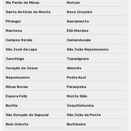
Rio Pardo de Minas
Mutum
Reparo de lavadora de peças biodegradáveis
Santo Antônio do Monte
Novo Cruzeiro
Reparo de lavadora de peças biodegradáveis em sp
Pitangui
Sacramento
Reparo de máquinas de limpeza de equipamentos
Mantena
Elói Mendes
Campos Gerais
Camanducaia
Reparo de sugador de refiles
São José da Lapa
São João Nepomuceno
Reparo de sugador de refiles em jundiaí
Jacutinga
Tupaciguara
Reparo de sugador de refiles em sp
Coração de Jesus
Aimorés
Nepomuceno
Pedra Azul
Serviço de conserto de lavadora de anilox
Minas Novas
Paraopeba
Serviço de conserto de lavadora de anilox em jundiaí
Espera Feliz
Monte Sião
Serviço de conserto de lavadora de anilox em sp
Buritis
Jequitinhonha
Serviço de conserto de lavadora de cilindros
São Gonçalo do Sapucaí
São João da Ponte
Belo Oriente
Buritizeiro
Serviço de conserto de lavadora de cilindros em jundiaí