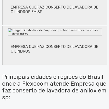
Conserto de lavadora de clichês
EMPRESA QUE FAZ CONSERTO DE LAVADORA DE
Conserto de lavadora de clichês em jundiaí
CILINDROS EM SP
Conserto de lavadora de clichês em são paulo
Conserto de lavadora de clichês em sp
Conserto de máquinas de limpeza de equipamentos
EMPRESA QUE FAZ CONSERTO DE LAVADORA DE
Conserto de sugador de refiles em sp
CILINDROS
Desengordurante profissional
Empresa de conserto lâminas para flexografia
Principais cidades e regiões do Brasil
Empresa de conserto de lavadora de peças biodegradáveis
onde a Flexocom atende Empresa que
faz conserto de lavadora de anilox em
Empresa de lavadora anilox
sp:
Empresa de lavadora anilox em jundiaí