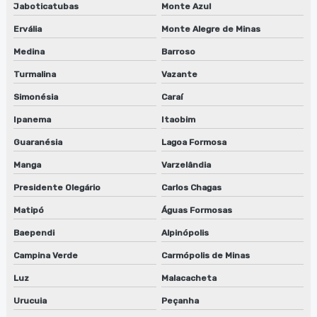
Jaboticatubas
Monte Azul
Serviço de manutenção de lavadora de peças biodegradáveis
Ervália
Monte Alegre de Minas
Serviço de manutenção de máquinas de limpeza de
Medina
Barroso
equipamentos
Turmalina
Vazante
Serviço de manutenção de sugador de refiles
Simonésia
Caraí
Serviço de reparo de lavadora de cilindros
Ipanema
Itaobim
Guaranésia
Lagoa Formosa
Serviço de reparo de lavadora de cilindros em jundiaí
Manga
Varzelândia
Serviço de reparo de lavadora de cilindros em sp
Presidente Olegário
Carlos Chagas
Solvente para limpeza
Matipó
Águas Formosas
Baependi
Alpinópolis
Solvente para limpeza de peças
Campina Verde
Carmópolis de Minas
Solvente para limpeza a seco
Luz
Malacacheta
Solvente para limpeza de tinta
Urucuia
Peçanha