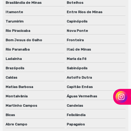
Brasilândia de Minas
Botelhos
Itamonte
Entre Rios de Minas
Tarumirim
Capinópolis
Rio Piracicaba
Nova Ponte
Bom Jesus do Galho
Fronteira
Rio Paranaíba
Itaú de Minas
Ladainha
Maria da Fé
Brazópolis
Sabinópolis
Caldas
Astolfo Dutra
Matias Barbosa
Capitão Enéas
Montalvânia
Águas Vermelhas
Martinho Campos
Candeias
Bicas
Felixlândia
Abre Campo
Papagaios