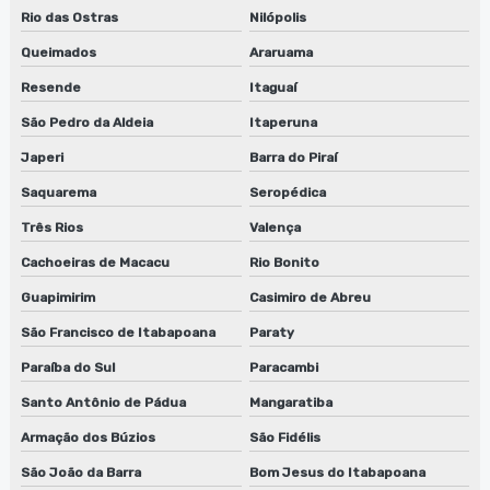
Rio das Ostras
Nilópolis
Empresa que faz manutenção de lavadora de clichês em sp
Queimados
Araruama
Empresa que faz reparo de lavadora de anilox
Resende
Itaguaí
Empresa que faz reparo de lavadora de cilindros
São Pedro da Aldeia
Itaperuna
Japeri
Barra do Piraí
Empresa que faz reparo de lavadora de cilindros em sp
Saquarema
Seropédica
Empresa que faz reparo de lavadora de clichês
Três Rios
Valença
Empresa de reparo de lâminas para flexografia
Cachoeiras de Macacu
Rio Bonito
Fábrica de guilhotina para clichês
Guapimirim
Casimiro de Abreu
São Francisco de Itabapoana
Paraty
Fábrica de guilhotina para clichês em jundiaí
Paraíba do Sul
Paracambi
Fábrica de guilhotina para clichês em sp
Santo Antônio de Pádua
Mangaratiba
Fábrica de lavadora anilox
Armação dos Búzios
São Fidélis
São João da Barra
Bom Jesus do Itabapoana
Fábrica de lavadora anilox em jundiaí