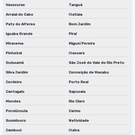
Vassouras
Tanguá
Fábrica de lavadora anilox em são paulo
Arraial do Cabo
Itatiaia
Fábrica de lavadora anilox em sp
Paty do Alferes
Bom Jardim
Fábrica de máquina lavadora anilox
Iguaba Grande
Piraí
Miracema
Miguel Pereira
Fábrica de maquina lavadora anilox em jundiaí
Pinheiral
Itaocara
Fábrica de máquina lavadora anilox em são paulo
Quissamã
São José do Vale do Rio Preto
Fábrica de máquina lavadora anilox em sp
Silva Jardim
Conceição de Macabu
Fábrica de sugador de refiles
Cordeiro
Porto Real
Cantagalo
Sapucaia
Fábrica de sugador de refiles em jundiaí
Mendes
Rio Claro
Fábrica de sugador de refiles em são paulo
Porciúncula
Carmo
Fábrica de sugador de refiles em sp
Sumidouro
Natividade
Cambuci
Italva
Fabricante de guilhotina para clichês