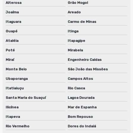
Alterosa
Grão Mogol
Joaíma
Areado
Itaguara
Carmo de Minas
Guapé
Itinga
Ataléia
Itapagipe
Poté
Mirabela
Miraí
Engenheiro Caldas
Monte Belo
São João das Missões
Ubaporanga
Campos Altos
Itatiaiuçu
Rio Casca
Santa Maria do Suaçuí
Lagoa Dourada
Ilicínea
Mar de Espanha
Itapeva
Bom Repouso
Rio Vermelho
Dores do Indaiá