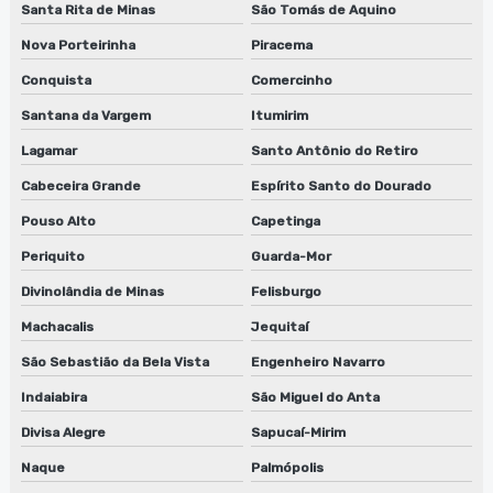
Santa Rita de Minas
São Tomás de Aquino
Nova Porteirinha
Piracema
Conquista
Comercinho
Santana da Vargem
Itumirim
Lagamar
Santo Antônio do Retiro
Cabeceira Grande
Espírito Santo do Dourado
Pouso Alto
Capetinga
Periquito
Guarda-Mor
Divinolândia de Minas
Felisburgo
Machacalis
Jequitaí
São Sebastião da Bela Vista
Engenheiro Navarro
Indaiabira
São Miguel do Anta
Divisa Alegre
Sapucaí-Mirim
Naque
Palmópolis