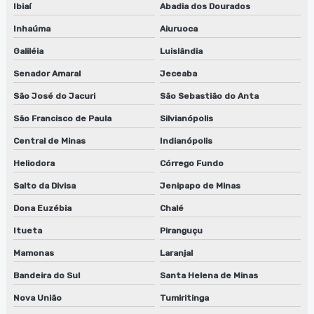
Ibiaí
Abadia dos Dourados
Inhaúma
Aiuruoca
Galiléia
Luislândia
Senador Amaral
Jeceaba
São José do Jacuri
São Sebastião do Anta
São Francisco de Paula
Silvianópolis
Central de Minas
Indianópolis
Heliodora
Córrego Fundo
Salto da Divisa
Jenipapo de Minas
Dona Euzébia
Chalé
Itueta
Piranguçu
Mamonas
Laranjal
Bandeira do Sul
Santa Helena de Minas
Nova União
Tumiritinga