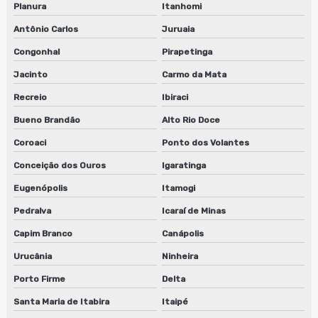
Planura
Itanhomi
Antônio Carlos
Juruaia
Congonhal
Pirapetinga
Jacinto
Carmo da Mata
Recreio
Ibiraci
Bueno Brandão
Alto Rio Doce
Coroaci
Ponto dos Volantes
Conceição dos Ouros
Igaratinga
Eugenópolis
Itamogi
Pedralva
Icaraí de Minas
Capim Branco
Canápolis
Urucânia
Ninheira
Porto Firme
Delta
Santa Maria de Itabira
Itaipé