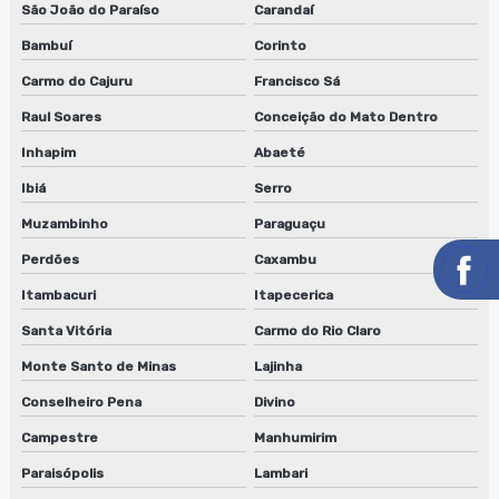
São João do Paraíso
Carandaí
Serviço de conserto de lavadora de cilindros em sp
Bambuí
Corinto
Serviço de conserto lavadora de clichês
Carmo do Cajuru
Francisco Sá
Serviço de conserto lavadora de clichês em jundiaí
Raul Soares
Conceição do Mato Dentro
Inhapim
Abaeté
Serviço de conserto lavadora de clichês em sp
Ibiá
Serro
Serviço de conserto de máquinas de limpeza de equipamentos
Muzambinho
Paraguaçu
Serviço de manutenção de lavadora de anilox
Perdões
Caxambu
Itambacuri
Itapecerica
Serviço de manutenção de lavadora de anilox em jundiaí
Santa Vitória
Carmo do Rio Claro
Serviço de manutenção de lavadora de anilox em sp
Monte Santo de Minas
Lajinha
Serviço de manutenção de lavadora de clichês
Conselheiro Pena
Divino
Serviço de manutenção de lavadora de clichês em jundiaí
Campestre
Manhumirim
Paraisópolis
Lambari
Serviço de manutenção de lavadora de clichês em sp