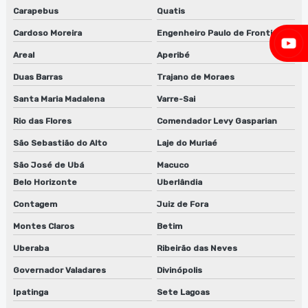
Carapebus
Quatis
Fabricante de guilhotina para clichês em sp
Cardoso Moreira
Engenheiro Paulo de Frontin
Fabricante de lavadora de anilox
Areal
Aperibé
Fabricante de lavadora de clichê
Duas Barras
Trajano de Moraes
Santa Maria Madalena
Varre-Sai
Fabricante de máquina lavadora anilox
Rio das Flores
Comendador Levy Gasparian
Fabricante de máquina lavadora anilox em jundiaí
São Sebastião do Alto
Laje do Muriaé
Fabricante de máquina lavadora anilox em são paulo
São José de Ubá
Macuco
Belo Horizonte
Uberlândia
Fornecedor de desengordurante
Contagem
Juiz de Fora
Fornecedor de desengordurante em jundiaí
Montes Claros
Betim
Fornecedor de desengordurante em sp
Uberaba
Ribeirão das Neves
Governador Valadares
Divinópolis
Fornecedor de desengraxante
Ipatinga
Sete Lagoas
Fornecedor de guilhotina para clichês em sp