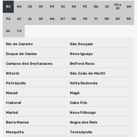
Empresa de lavadora anilox em são paulo
GO e
RJ
MG
ES
SP
PR
SC
RS
PE
BA
CE
AM
DF
Empresa de lavadora anilox em sp
PA
AC
AL
AP
MA
MT
MS
PB
PI
RN
RO
RR
Empresa de manutenção de lavadora de anilox
SE
TO
Empresa de manutenção de lavadora anilox em sp
Rio de Janeiro
São Gonçalo
Empresa de manutenção de lavadora de clichês
Duque de Caxias
Nova Iguaçu
Empresa de manutenção de máquinas de limpeza de
Campos dos Goytacazes
Belford Roxo
equipamentos
Niterói
São João de Meriti
Empresa de máquina lavadora anilox
Petrópolis
Volta Redonda
Macaé
Magé
Empresa que faz conserto de lavadora de anilox
Itaboraí
Cabo Frio
Empresa que faz conserto de lavadora de anilox em sp
Maricá
Nova Friburgo
Empresa que faz conserto de lavadora de cilindros
Barra Mansa
Angra dos Reis
Empresa que faz conserto de lavadora de cilindros em sp
Mesquita
Teresópolis