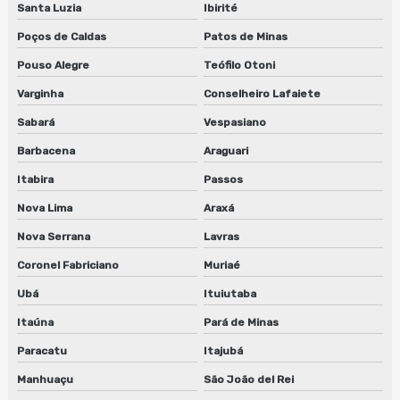
Santa Luzia
Ibirité
Fornecedor de lavadora anilox
Poços de Caldas
Patos de Minas
Fornecedor de lavadora de clichê
Pouso Alegre
Teófilo Otoni
Varginha
Conselheiro Lafaiete
Fornecedor de sugador de refiles
Sabará
Vespasiano
Lavadora de anilox para flexografia
Barbacena
Araguari
Lavadora automática de anilox
Itabira
Passos
Nova Lima
Araxá
Lavadora automática de clichê
Nova Serrana
Lavras
Lavadora de peças industriais
Coronel Fabriciano
Muriaé
Lavadoras anilox
Ubá
Ituiutaba
Lavadoras cilindros
Itaúna
Pará de Minas
Paracatu
Itajubá
Lavadoras de clichês
Manhuaçu
São João del Rei
Limpeza de anilox