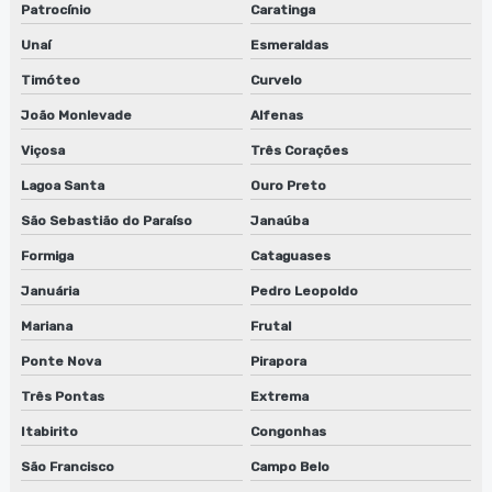
Patrocínio
Caratinga
Limpeza de cilindros anilox
Unaí
Esmeraldas
Timóteo
Curvelo
Limpeza de clichês flexográficos
João Monlevade
Alfenas
Manutenção de lavadora de anilox
Viçosa
Três Corações
Manutenção de lavadora de anilox em jundiaí
Lagoa Santa
Ouro Preto
Manutenção de lavadora de anilox em são paulo
São Sebastião do Paraíso
Janaúba
Formiga
Cataguases
Manutenção de lavadora de anilox em sp
Januária
Pedro Leopoldo
Manutenção de lavadora de cilindros em jundiaí
Mariana
Frutal
Manutenção de lavadora de cilindros em são paulo
Ponte Nova
Pirapora
Três Pontas
Extrema
Manutenção de lavadora de cilindros em sp
Itabirito
Congonhas
Manutenção de lavadora de clichês
São Francisco
Campo Belo
Manutenção de lavadora de clichês em jundiaí