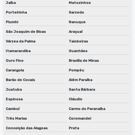
Jaíba
Matozinhos
Máquina de limpeza de anilox
Porteirinha
Sarzedo
Máquina para limpeza de peças
Piumhi
Nanuque
Máquinas para limpeza de cilindros
São Joaquim de Bicas
Araçuaí
Várzea da Palma
Taiobeiras
Máquinas de limpeza de equipamentos
Itamarandiba
Guanhães
Reciclador de solventes preço
Ouro Fino
Brasília de Minas
Recicladores de solventes
Carangola
Pompéu
Reparo de lavadora de anilox
Barão de Cocais
Além Paraíba
Juatuba
Santa Bárbara
Reparo de lavadora de cilindros
Espinosa
Cláudio
Reparo de lavadora de cilindros em jundiaí
Cambuí
Carmo do Paranaíba
Reparo de lavadora de cilindros em são paulo
Três Marias
Coromandel
Conceição das Alagoas
Prata
Reparo de lavadora de cilindros em sp