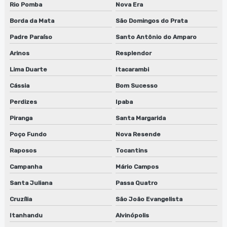
Tanque para limpeza de peças
Rio Pomba
Nova Era
Borda da Mata
São Domingos do Prata
Padre Paraíso
Santo Antônio do Amparo
Arinos
Resplendor
Lima Duarte
Itacarambi
Cássia
Bom Sucesso
Perdizes
Ipaba
Piranga
Santa Margarida
Poço Fundo
Nova Resende
Raposos
Tocantins
Campanha
Mário Campos
Santa Juliana
Passa Quatro
Cruzília
São João Evangelista
Itanhandu
Alvinópolis