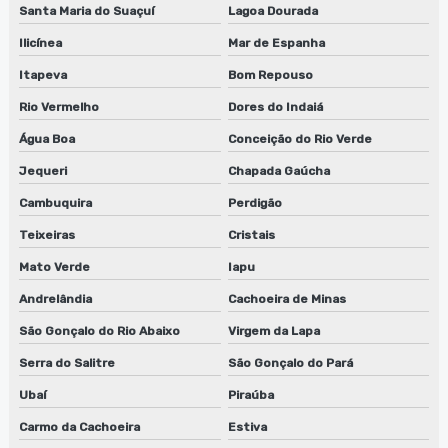
Santa Maria do Suaçuí
Lagoa Dourada
Ilicínea
Mar de Espanha
Itapeva
Bom Repouso
Rio Vermelho
Dores do Indaiá
Água Boa
Conceição do Rio Verde
Jequeri
Chapada Gaúcha
Cambuquira
Perdigão
Teixeiras
Cristais
Mato Verde
Iapu
Andrelândia
Cachoeira de Minas
São Gonçalo do Rio Abaixo
Virgem da Lapa
Serra do Salitre
São Gonçalo do Pará
Ubaí
Piraúba
Carmo da Cachoeira
Estiva