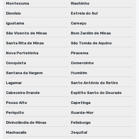
Montezuma
Riachinho
Dionísio
Estrela do Sul
Iguatama
Careaçu
São Vicente de Minas
Bom Jardim de Minas
Santa Rita de Minas
São Tomás de Aquino
Nova Porteirinha
Piracema
Conquista
Comercinho
Santana da Vargem
Itumirim
Lagamar
Santo Antônio do Retiro
Cabeceira Grande
Espírito Santo do Dourado
Pouso Alto
Capetinga
Periquito
Guarda-Mor
Divinolândia de Minas
Felisburgo
Machacalis
Jequitaí