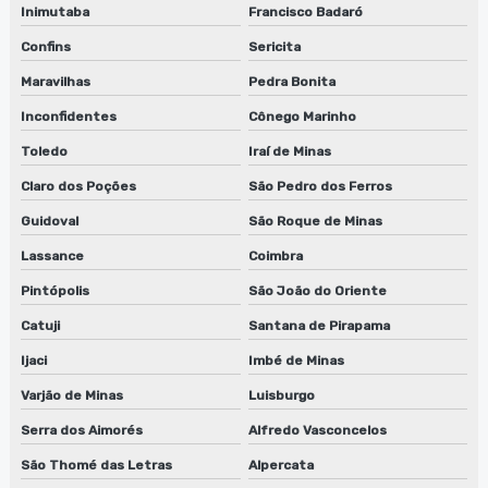
Inimutaba
Francisco Badaró
Confins
Sericita
Maravilhas
Pedra Bonita
Inconfidentes
Cônego Marinho
Toledo
Iraí de Minas
Claro dos Poções
São Pedro dos Ferros
Guidoval
São Roque de Minas
Lassance
Coimbra
Pintópolis
São João do Oriente
Catuji
Santana de Pirapama
Ijaci
Imbé de Minas
Varjão de Minas
Luisburgo
Serra dos Aimorés
Alfredo Vasconcelos
São Thomé das Letras
Alpercata