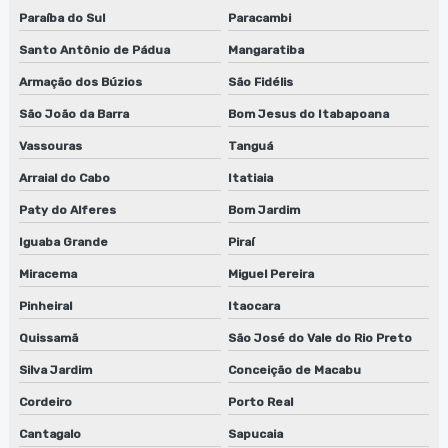
Paraíba do Sul
Paracambi
Fábrica de guilhotina para clichês em jundiaí
Santo Antônio de Pádua
Mangaratiba
Fábrica de guilhotina para clichês em sp
Armação dos Búzios
São Fidélis
Fábrica de lavadora anilox
São João da Barra
Bom Jesus do Itabapoana
Fábrica de lavadora anilox em jundiaí
Vassouras
Tanguá
Arraial do Cabo
Itatiaia
Fábrica de lavadora anilox em são paulo
Paty do Alferes
Bom Jardim
Fábrica de lavadora anilox em sp
Iguaba Grande
Piraí
Fábrica de máquina lavadora anilox
Miracema
Miguel Pereira
Pinheiral
Itaocara
Fábrica de maquina lavadora anilox em jundiaí
Quissamã
São José do Vale do Rio Preto
Fábrica de máquina lavadora anilox em são paulo
Silva Jardim
Conceição de Macabu
Fábrica de máquina lavadora anilox em sp
Cordeiro
Porto Real
Fábrica de sugador de refiles
Cantagalo
Sapucaia