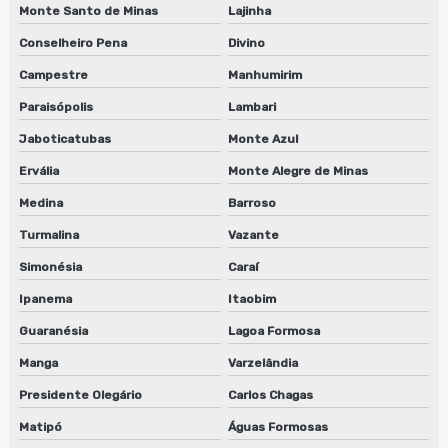
Monte Santo de Minas
Lajinha
Serviço de manutenção de lavadora de anilox em sp
Conselheiro Pena
Divino
Serviço de manutenção de lavadora de clichês
Campestre
Manhumirim
Serviço de manutenção de lavadora de clichês em jundiaí
Paraisópolis
Lambari
Jaboticatubas
Monte Azul
Serviço de manutenção de lavadora de clichês em sp
Ervália
Monte Alegre de Minas
Serviço de manutenção de lavadora de peças biodegradáveis
Medina
Barroso
Serviço de manutenção de máquinas de limpeza de
Turmalina
Vazante
equipamentos
Simonésia
Caraí
Serviço de manutenção de sugador de refiles
Ipanema
Itaobim
Serviço de reparo de lavadora de cilindros
Guaranésia
Lagoa Formosa
Manga
Varzelândia
Serviço de reparo de lavadora de cilindros em jundiaí
Presidente Olegário
Carlos Chagas
Serviço de reparo de lavadora de cilindros em sp
Matipó
Águas Formosas