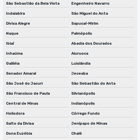
São Sebastião da Bela Vista
Engenheiro Navarro
Indaiabira
São Miguel do Anta
Divisa Alegre
Sapucaí-Mirim
Naque
Palmópolis
Ibiaí
Abadia dos Dourados
Inhaúma
Aiuruoca
Galiléia
Luislândia
Senador Amaral
Jeceaba
São José do Jacuri
São Sebastião do Anta
São Francisco de Paula
Silvianópolis
Central de Minas
Indianópolis
Heliodora
Córrego Fundo
Salto da Divisa
Jenipapo de Minas
Dona Euzébia
Chalé