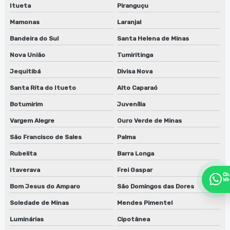
Itueta
Piranguçu
Mamonas
Laranjal
Bandeira do Sul
Santa Helena de Minas
Nova União
Tumiritinga
Jequitibá
Divisa Nova
Santa Rita do Itueto
Alto Caparaó
Botumirim
Juvenília
Vargem Alegre
Ouro Verde de Minas
São Francisco de Sales
Palma
Rubelita
Barra Longa
Itaverava
Frei Gaspar
Ch
Wh
Bom Jesus do Amparo
São Domingos das Dores
Soledade de Minas
Mendes Pimentel
Luminárias
Cipotânea