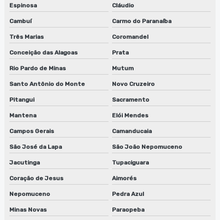
Espinosa
Cláudio
Reparo de lavadora de cilindros
Cambuí
Carmo do Paranaíba
Reparo de lavadora de cilindros em jundiaí
Três Marias
Coromandel
Reparo de lavadora de cilindros em são paulo
Conceição das Alagoas
Prata
Reparo de lavadora de cilindros em sp
Rio Pardo de Minas
Mutum
Santo Antônio do Monte
Novo Cruzeiro
Reparo de lavadora de peças biodegradáveis
Pitangui
Sacramento
Reparo de lavadora de peças biodegradáveis em sp
Mantena
Elói Mendes
Reparo de máquinas de limpeza de equipamentos
Campos Gerais
Camanducaia
São José da Lapa
São João Nepomuceno
Reparo de sugador de refiles
Jacutinga
Tupaciguara
Reparo de sugador de refiles em jundiaí
Coração de Jesus
Aimorés
Reparo de sugador de refiles em sp
Nepomuceno
Pedra Azul
Serviço de conserto de lavadora de anilox
Minas Novas
Paraopeba