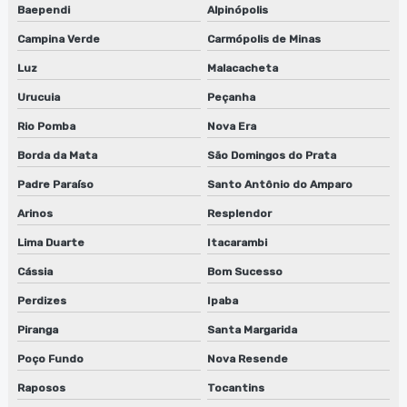
Solvente para limpeza
Baependi
Alpinópolis
Solvente para limpeza de peças
Campina Verde
Carmópolis de Minas
Luz
Malacacheta
Solvente para limpeza a seco
Urucuia
Peçanha
Solvente para limpeza de tinta
Rio Pomba
Nova Era
Tanque para limpeza de peças
Borda da Mata
São Domingos do Prata
Padre Paraíso
Santo Antônio do Amparo
Arinos
Resplendor
Lima Duarte
Itacarambi
Cássia
Bom Sucesso
Perdizes
Ipaba
Piranga
Santa Margarida
Poço Fundo
Nova Resende
Raposos
Tocantins