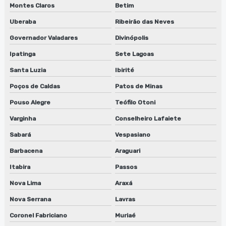
Montes Claros
Betim
Fornecedor de desengordurante em jundiaí
Uberaba
Ribeirão das Neves
Fornecedor de desengordurante em sp
Governador Valadares
Divinópolis
Ipatinga
Sete Lagoas
Fornecedor de desengraxante
Santa Luzia
Ibirité
Fornecedor de guilhotina para clichês em sp
Poços de Caldas
Patos de Minas
Fornecedor de lavadora anilox
Pouso Alegre
Teófilo Otoni
Fornecedor de lavadora de clichê
Varginha
Conselheiro Lafaiete
Sabará
Vespasiano
Fornecedor de sugador de refiles
Barbacena
Araguari
Lavadora de anilox para flexografia
Itabira
Passos
Lavadora automática de anilox
Nova Lima
Araxá
Lavadora automática de clichê
Nova Serrana
Lavras
Coronel Fabriciano
Muriaé
Lavadora de peças industriais