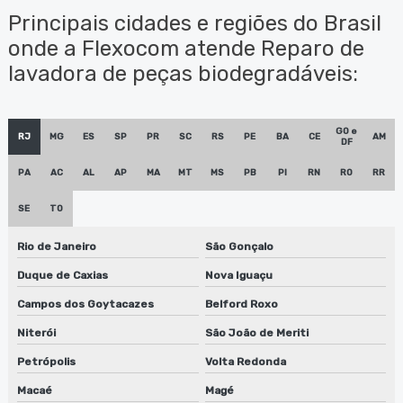
Principais cidades e regiões do Brasil
Empresa de conserto de lavadora de peças biodegradáveis
onde a Flexocom atende Reparo de
lavadora de peças biodegradáveis:
Empresa de lavadora anilox
Empresa de lavadora anilox em jundiaí
GO e
RJ
MG
ES
SP
PR
SC
RS
PE
BA
CE
AM
DF
Empresa de lavadora anilox em são paulo
PA
AC
AL
AP
MA
MT
MS
PB
PI
RN
RO
RR
Empresa de lavadora anilox em sp
SE
TO
Empresa de manutenção de lavadora de anilox
Rio de Janeiro
São Gonçalo
Empresa de manutenção de lavadora anilox em sp
Duque de Caxias
Nova Iguaçu
Empresa de manutenção de lavadora de clichês
Campos dos Goytacazes
Belford Roxo
Empresa de manutenção de máquinas de limpeza de
Niterói
São João de Meriti
equipamentos
Petrópolis
Volta Redonda
Empresa de máquina lavadora anilox
Macaé
Magé