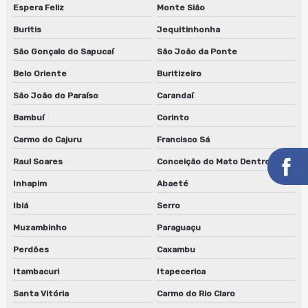
Espera Feliz
Monte Sião
Serviço de conserto de lavadora de anilox em jundiaí
Buritis
Jequitinhonha
Serviço de conserto de lavadora de anilox em sp
São Gonçalo do Sapucaí
São João da Ponte
Serviço de conserto de lavadora de cilindros
Belo Oriente
Buritizeiro
São João do Paraíso
Carandaí
Serviço de conserto de lavadora de cilindros em jundiaí
Bambuí
Corinto
Serviço de conserto de lavadora de cilindros em sp
Carmo do Cajuru
Francisco Sá
Serviço de conserto lavadora de clichês
Raul Soares
Conceição do Mato Dentro
Serviço de conserto lavadora de clichês em jundiaí
Inhapim
Abaeté
Ibiá
Serro
Serviço de conserto lavadora de clichês em sp
Muzambinho
Paraguaçu
Serviço de conserto de máquinas de limpeza de equipamentos
Perdões
Caxambu
Serviço de manutenção de lavadora de anilox
Itambacuri
Itapecerica
Serviço de manutenção de lavadora de anilox em jundiaí
Santa Vitória
Carmo do Rio Claro