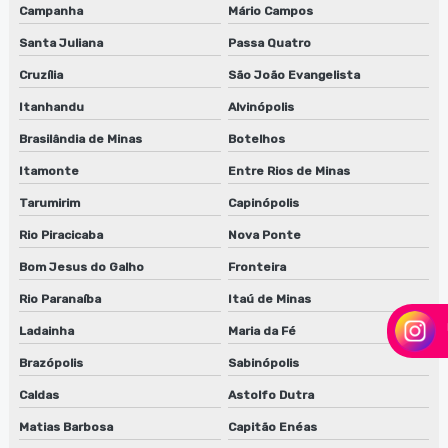
Campanha
Mário Campos
Santa Juliana
Passa Quatro
Cruzília
São João Evangelista
Itanhandu
Alvinópolis
Brasilândia de Minas
Botelhos
Itamonte
Entre Rios de Minas
Tarumirim
Capinópolis
Rio Piracicaba
Nova Ponte
Bom Jesus do Galho
Fronteira
Rio Paranaíba
Itaú de Minas
Ladainha
Maria da Fé
Brazópolis
Sabinópolis
Caldas
Astolfo Dutra
Matias Barbosa
Capitão Enéas