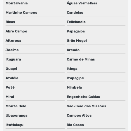
Montalvânia
Águas Vermelhas
Martinho Campos
Candeias
Bicas
Felixlândia
Abre Campo
Papagaios
Alterosa
Grão Mogol
Joaíma
Areado
Itaguara
Carmo de Minas
Guapé
Itinga
Ataléia
Itapagipe
Poté
Mirabela
Miraí
Engenheiro Caldas
Monte Belo
São João das Missões
Ubaporanga
Campos Altos
Itatiaiuçu
Rio Casca