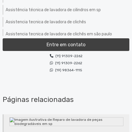
Assistência técnica de lavadora de cilindros em sp
Assistencia tecnica de lavadora de clichês
Assistencia tecnica de lavadora de clichês em são paulo
Entre em contato
Assistência técnica de lavadora de clichês em sp
(11) 91309-2262
Assistência técnica de máquinas de limpeza de equipamentos
(11) 91309-2262
Bombas para tinta
(19) 98364-1115
Comércio de produtos de limpeza
Conserto de lavadora de anilox
Páginas relacionadas
Conserto de lavadora de anilox em jundiaí
Conserto de lavadora de anilox em são paulo
Conserto de lavadora de anilox em sp