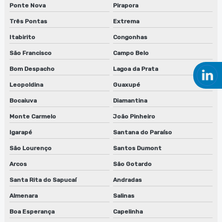
Ponte Nova
Pirapora
Manutenção de lavadora de cilindros em são paulo
Três Pontas
Extrema
Manutenção de lavadora de cilindros em sp
Itabirito
Congonhas
São Francisco
Campo Belo
Manutenção de lavadora de clichês
Bom Despacho
Lagoa da Prata
Manutenção de lavadora de clichês em jundiaí
Leopoldina
Guaxupé
Manutenção de lavadora de clichês em são paulo
Bocaiuva
Diamantina
Monte Carmelo
João Pinheiro
Manutenção de lavadora de clichês em sp
Igarapé
Santana do Paraíso
Manutenção de lavadora de peças biodegradáveis
São Lourenço
Santos Dumont
Manutenção de lavadora de peças biodegradáveis em sp
Arcos
São Gotardo
Manutenção de máquina de limpeza de equipamentos
Santa Rita do Sapucaí
Andradas
Almenara
Salinas
Manutenção de máquina de limpeza de equipamentos em
jundiaí
Boa Esperança
Capelinha