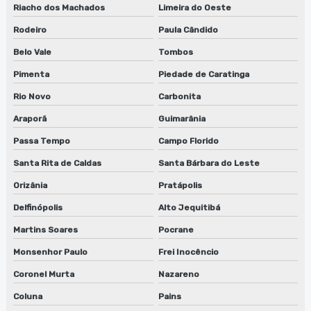
Riacho dos Machados
Limeira do Oeste
Rodeiro
Paula Cândido
Belo Vale
Tombos
Pimenta
Piedade de Caratinga
Rio Novo
Carbonita
Araporã
Guimarânia
Passa Tempo
Campo Florido
Santa Rita de Caldas
Santa Bárbara do Leste
Orizânia
Pratápolis
Delfinópolis
Alto Jequitibá
Martins Soares
Pocrane
Monsenhor Paulo
Frei Inocêncio
Coronel Murta
Nazareno
Coluna
Pains