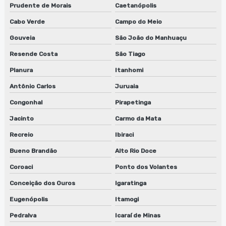
Prudente de Morais
Caetanópolis
Cabo Verde
Campo do Meio
Gouveia
São João do Manhuaçu
Resende Costa
São Tiago
Planura
Itanhomi
Antônio Carlos
Juruaia
Congonhal
Pirapetinga
Jacinto
Carmo da Mata
Recreio
Ibiraci
Bueno Brandão
Alto Rio Doce
Coroaci
Ponto dos Volantes
Conceição dos Ouros
Igaratinga
Eugenópolis
Itamogi
Pedralva
Icaraí de Minas