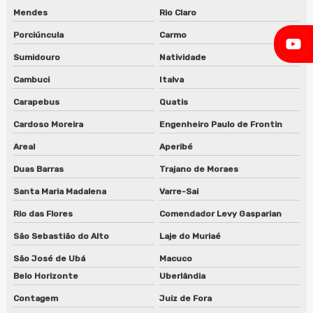
Mendes
Rio Claro
Fábrica de sugador de refiles em jundiaí
Porciúncula
Carmo
Fábrica de sugador de refiles em são paulo
Sumidouro
Natividade
Fábrica de sugador de refiles em sp
Cambuci
Italva
Fabricante de guilhotina para clichês
Carapebus
Quatis
Cardoso Moreira
Engenheiro Paulo de Frontin
Fabricante de guilhotina para clichês em sp
Areal
Aperibé
Fabricante de lavadora de anilox
Duas Barras
Trajano de Moraes
Fabricante de lavadora de clichê
Santa Maria Madalena
Varre-Sai
Rio das Flores
Comendador Levy Gasparian
Fabricante de máquina lavadora anilox
São Sebastião do Alto
Laje do Muriaé
Fabricante de máquina lavadora anilox em jundiaí
São José de Ubá
Macuco
Fabricante de máquina lavadora anilox em são paulo
Belo Horizonte
Uberlândia
Contagem
Juiz de Fora
Fornecedor de desengordurante