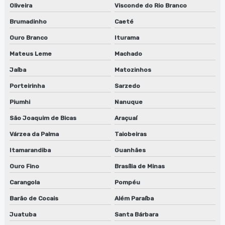
Manutenção de máquina de limpeza de equipamentos em sp
Oliveira
Visconde do Rio Branco
Brumadinho
Caeté
Manutenção de sugador de refiles
Ouro Branco
Iturama
Máquina lavadora de anilox
Mateus Leme
Machado
Máquina lavadora de clichês
Jaíba
Matozinhos
Porteirinha
Sarzedo
Máquina de limpeza de anilox
Piumhi
Nanuque
Máquina para limpeza de peças
São Joaquim de Bicas
Araçuaí
Máquinas para limpeza de cilindros
Várzea da Palma
Taiobeiras
Máquinas de limpeza de equipamentos
Itamarandiba
Guanhães
Ouro Fino
Brasília de Minas
Reciclador de solventes preço
Carangola
Pompéu
Recicladores de solventes
Barão de Cocais
Além Paraíba
Reparo de lavadora de anilox
Juatuba
Santa Bárbara