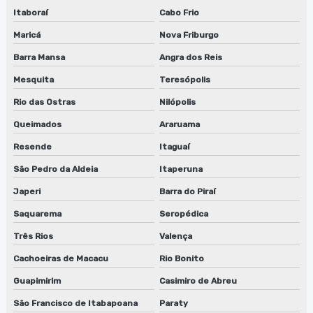
Empresa que faz conserto de lavadora de anilox
Itaboraí
Cabo Frio
Maricá
Nova Friburgo
Empresa que faz conserto de lavadora de anilox em sp
Barra Mansa
Angra dos Reis
Empresa que faz conserto de lavadora de cilindros
Mesquita
Teresópolis
Empresa que faz conserto de lavadora de cilindros em sp
Rio das Ostras
Nilópolis
Queimados
Araruama
Empresa que faz manutenção de lavadora de clichês em sp
Resende
Itaguaí
Empresa que faz reparo de lavadora de anilox
São Pedro da Aldeia
Itaperuna
Empresa que faz reparo de lavadora de cilindros
Japeri
Barra do Piraí
Empresa que faz reparo de lavadora de cilindros em sp
Saquarema
Seropédica
Três Rios
Valença
Empresa que faz reparo de lavadora de clichês
Cachoeiras de Macacu
Rio Bonito
Empresa de reparo de lâminas para flexografia
Guapimirim
Casimiro de Abreu
Fábrica de guilhotina para clichês
São Francisco de Itabapoana
Paraty