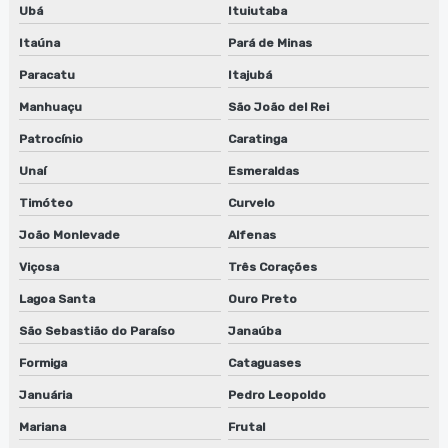
Ubá
Ituiutaba
Lavadoras anilox
Itaúna
Pará de Minas
Lavadoras cilindros
Paracatu
Itajubá
Manhuaçu
São João del Rei
Lavadoras de clichês
Patrocínio
Caratinga
Limpeza de anilox
Unaí
Esmeraldas
Limpeza de cilindros anilox
Timóteo
Curvelo
Limpeza de clichês flexográficos
João Monlevade
Alfenas
Viçosa
Três Corações
Manutenção de lavadora de anilox
Lagoa Santa
Ouro Preto
Manutenção de lavadora de anilox em jundiaí
São Sebastião do Paraíso
Janaúba
Manutenção de lavadora de anilox em são paulo
Formiga
Cataguases
Januária
Pedro Leopoldo
Manutenção de lavadora de anilox em sp
Mariana
Frutal
Manutenção de lavadora de cilindros em jundiaí