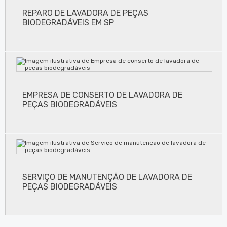
REPARO DE LAVADORA DE PEÇAS
Conserto de lavadora de cilindros em jundiaí
BIODEGRADÁVEIS EM SP
Conserto de lavadora de cilindros em são paulo
Conserto de lavadora de cilindros em sp
Conserto de lavadora de clichês
EMPRESA DE CONSERTO DE LAVADORA DE
Conserto de lavadora de clichês em jundiaí
PEÇAS BIODEGRADÁVEIS
Conserto de lavadora de clichês em são paulo
Conserto de lavadora de clichês em sp
Conserto de máquinas de limpeza de equipamentos
SERVIÇO DE MANUTENÇÃO DE LAVADORA DE
Conserto de sugador de refiles em sp
PEÇAS BIODEGRADÁVEIS
Desengordurante profissional
Empresa de conserto lâminas para flexografia